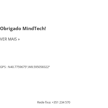
Obrigado MindTech!
VER MAIS »
GPS : N40.7759675º,W8.595058322º
Rede fixa: +351 234 570