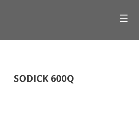
Skip
to
content
SODICK 600Q