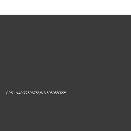
GPS : N40.7759675º,W8.595058322º