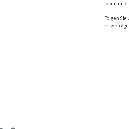
ihnen und 
Folgen Sie 
zu verfolge
RAS
CONTACTOS
a as oportunidades que temos
aqui.
Morada:
Rua de B
Empresarial de Es
Portugal
e Denúncias
Rede Fixa:
(+351)
e Prevenção de Riscos
Código de Ética 
os em:
Horário de aten