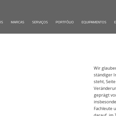
ÓS
MARCAS
SERVIÇOS
PORTFÓLIO
EQUIPAMENTOS
Wir glauben
ständiger I
steht, Seit
Veränderun
geprägt vo
insbesonde
Fachleute u
darauf, im