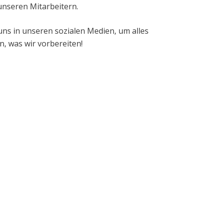
unseren Mitarbeitern.
uns in unseren sozialen Medien, um alles
n, was wir vorbereiten!
eduído 8, Lote 9 Eco-Parque
tarreja 3860-529 Estarreja /
 234 570 000
e Conduta
dimento :
08h00 às 17h00