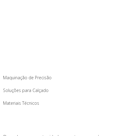
FERNANDO FERRO & IRMÃO
-
Machining Technology
Especializados em maquinação de precisão, soluções para
calçado e materiais técnicos.
SERVIÇOS
Maquinação de Precisão
Soluções para Calçado
Materiais Técnicos
CARREIRAS