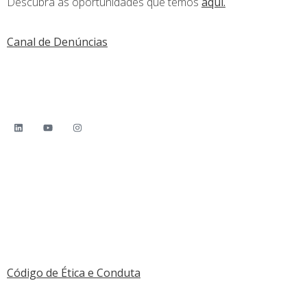
Descubra as oportunidades que temos
aqui.
Canal de Denúncias
Plano de Prevenção de Riscos
Segue-nos em:
CONTACTOS
Morada:
Rua de Beduído 8, Lote 9 Eco-Parque Empresarial
de Estarreja 3860-529 Estarreja / Portugal
Rede Fixa:
(+351) 234 570 000
Código de Ética e Conduta
Horário de atendimento :
08h00 às 17h00