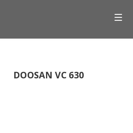
Skip
to
content
DOOSAN VC 630