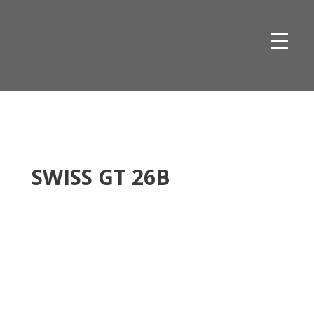
Skip
to
content
SWISS GT 26B